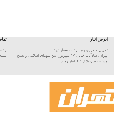
آدرس انبار
تماس
تحویل حضوری پس از ثبت سفارش :
واتساپ : ۳
تهران، شادآباد، خیابان ١٧ شهریور، بین شهدای اسلامی و بسیج
شنبه تا چها
مستضعفین، پلاک 344 انبار روناد