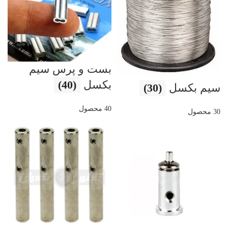
بست و پرس سیم
بکسل
(40)
سیم بکسل
(30)
40 محصول
30 محصول