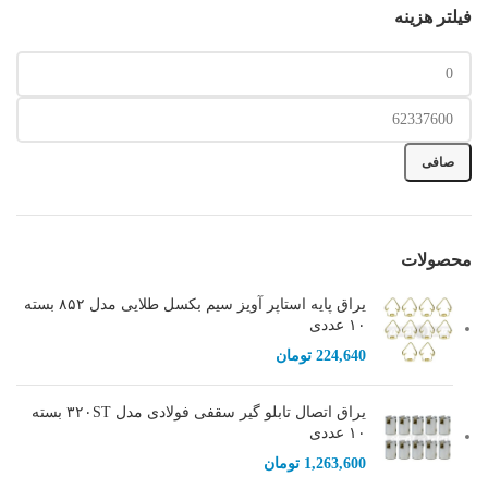
فیلتر هزینه
حداقل
حداكثر
قیمت
قيمت
صافی
محصولات
یراق پایه استاپر آویز سیم بکسل طلایی مدل ۸۵۲ بسته
۱۰ عددی
224,640
تومان
یراق اتصال تابلو گیر سقفی فولادی مدل ۳۲۰ST بسته
۱۰ عددی
1,263,600
تومان