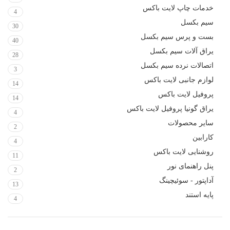
خدمات چاپ لایت باکس
4
سیم بکسل
30
بست و پرس سیم بکسل
40
یراق آلات سیم بکسل
28
اتصالات نرده سیم بکسل
3
لوازم جانبی لایت باکس
14
پروفیل لایت باکس
14
یراق گونیا پروفیل لایت باکس
4
سایر محصولات
2
کارابین
4
روشنایی لایت باکس
11
پنل راهنمای نور
2
آداپتور - سوئیچینگ
13
پایه استند
4