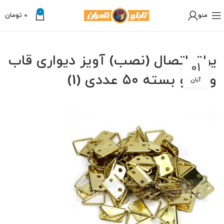
0
منو
0
تومان
یراق اتصال (نصب) آویز دیواری قاب
01
و تابلو بسته ۵۰ عددی (1)
آبان