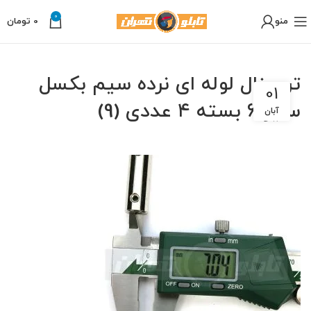
0
منو
0
تومان
ترمینال لوله ای نرده سیم بکسل
01
سایز ۶ بسته ۴ عددی (9)
آبان