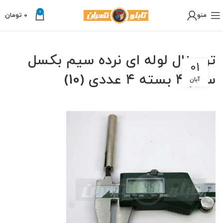
0
منو
0
تومان
ترمینال لوله ای نرده سیم بکسل
01
سایز ۴ بسته ۴ عددی (10)
آبان