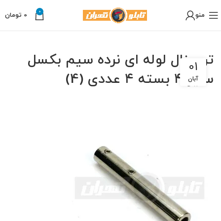
0
منو
0
تومان
ترمینال لوله ای نرده سیم بکسل
01
سایز ۴ بسته ۴ عددی (4)
آبان