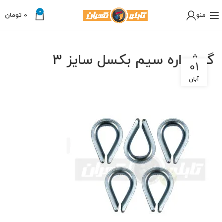
0
منو
0
تومان
گوشواره سیم بکسل سایز ۳
01
آبان