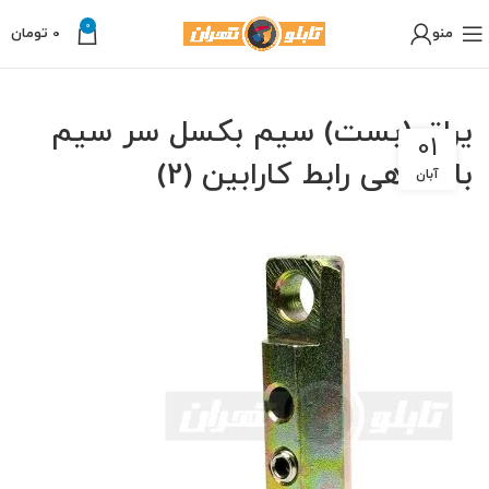
0
منو
0
تومان
یراق (بست) سیم بکسل سر سیم
01
باشگاهی رابط کارابین (2)
آبان