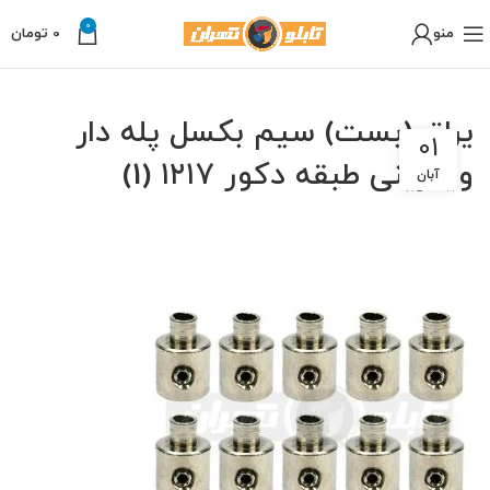
0
منو
0
تومان
یراق (بست) سیم بکسل پله دار
01
ویترینی طبقه دکور ۱۲۱۷ (1)
آبان