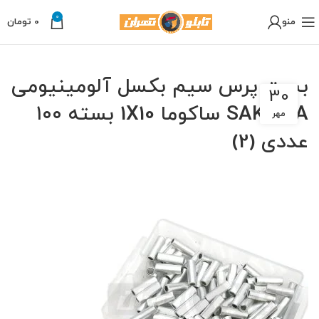
0
منو
0
تومان
بست پرس سیم بکسل آلومینیومی
30
SAKUMA ساکوما 1X10 بسته ۱۰۰
مهر
عددی (2)