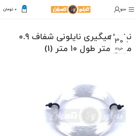
0
منو
0
تومان
نخ ماهیگیری نایلونی شفاف ۰.۹
30
میلی متر طول ۱۰ متر (1)
خرداد