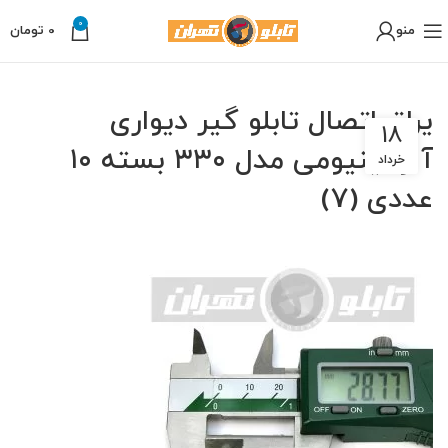
0
منو
0
تومان
یراق اتصال تابلو گیر دیواری
18
آلومینیومی مدل ۳۳۰ بسته ۱۰
خرداد
عددی (7)