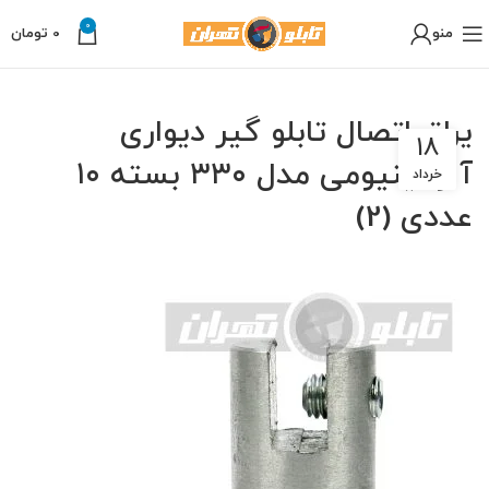
0
منو
0
تومان
یراق اتصال تابلو گیر دیواری
18
آلومینیومی مدل ۳۳۰ بسته ۱۰
خرداد
عددی (2)