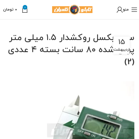
0
منو
0
تومان
سیم بکسل روکشدار ۱.۵ میلی متر
15
پرس شده ۸۰ سانت بسته ۴ عددی
اردیبهشت
(2)