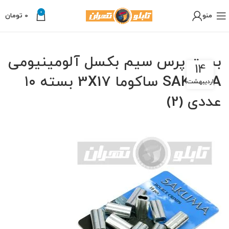
0
منو
0
تومان
بست پرس سیم بکسل آلومینیومی
14
SAKUMA ساکوما 3X17 بسته ۱۰
اردیبهشت
عددی (2)