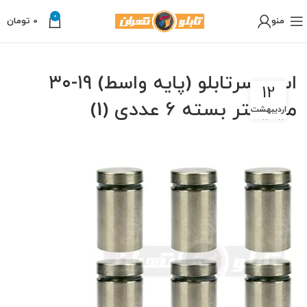
0
منو
0
تومان
اسپیسرتابلو (پایه واسط) ۱۹-۳۰
12
میلیمتر بسته ۶ عددی (1)
اردیبهشت