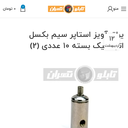
0
منو
0
تومان
یراق آویز استاپر سیم بکسل
12
اتوماتیک بسته ۱۰ عددی (2)
اردیبهشت