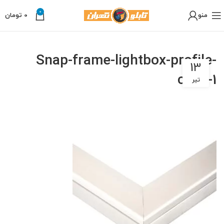
0
منو
0
تومان
Snap-frame-lightbox-profile-
13
copy-1
تیر