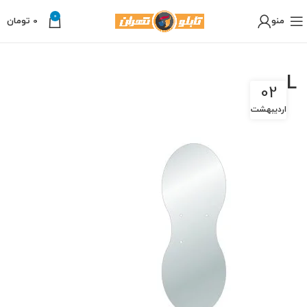
0
منو
0
تومان
L
02
اردیبهشت