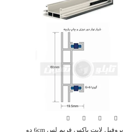
پروفیل لایت باکس فریم لس 6cm دو