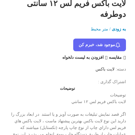
لایت باکس فریم لس ۱۲ سانتی
دوطرفه
به زودی
/ متر محیط
موجود شد، خبرم کن
مقایسه
افزودن به لیست دلخواه
دسته:
لایت باکس
اشتراک گذاری :
توضیحات
توضیحات
لايت باكس فريم لس ١٢ سانتي
اگر قصد نمايش تبليغات به صورت آويز و يا استند در ابعاد بزرگ را
داريد اين نوع لايت باكس بهترين پيشنهاد ماست ، لايت باكس هاي
فريم لس داراي چاپ از نوع چاپ پارچه (تكستايل) ميباشند كه
عمليات چاپ از طريق دستگاه چاپ يووي انجام مي پذيرد. اين نوع