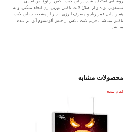
روشنايي استفاده شده در اين لايت باكس از نوع اس ام دي
تلسكوپي بوده و از اضلاع لايت باكس نورپردازي انجام ميگيرد و به
همين دليل عمر زياد و مصرف انرژي ناچيز از مشخصات اين لايت
باكس ميباشد ، فريم لايت باكس از جنس آلومينيوم آنودايز شده
ميباشد .
محصولات مشابه
تمام شده