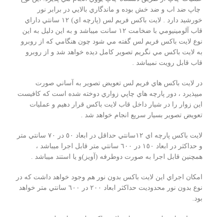
چاپ ضد اب و ضد خش بوده و ماندگاري بالايي در برابر نور
خورشيد دارد . لايت باكس فريم لس (پارچه اي) ١٢ سانتي داراي
قاب آلومينيومي با ضخامت ١٢ سانت ميباشد و به اين دليل به اين
نوع لايت باكس فريم لس گفته مي شود چون هنگامي كه از روبرو
به لايت باكس مي نگريم تصوير كامل ديده خواهد شد و از روبرو
قاب قابل رويت نميباشد .
در لايت باكس هاي فريم لس تعويض تصوير به آساني صورت
ميپذيرد ، دور پارچه هاي چاپي زواري دوخته شده است كه كافيست
اين زوار را در شيار داخل قاب لايت باكس قرار دهيم و عمليات
تعويض تصوير بسيار سريع انجام خواهد شد .
لايت باكس پارچه اي ١٢سانتي حداقل در ابعاد ٥٠ در ٧٠ سانتي متر
و حداكثر در ابعاد ١٥٠ در ٦٠٠ سانتي متر قابل اجرا ميباشد ،
همچنين قابل اجرا به صورت دوطرفه (آويز)و يا استند ميباشد .
امكان اجراي اين لايت باكس بدون نور هم وجود خواهد داشت كه در
نوع بدون نور محدوديت حداكثر ابعاد ٢٠٠ در ٦٠٠ سانتي متر خواهد
بود.