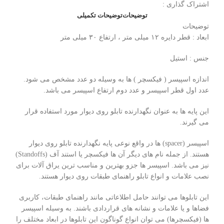
اشتراک گذاری :
توضیحات
توضیحات تکمیلی
توضیحات
ابعاد : قطر دایره ۱۲ میلی متر ، ارتفاع ۳۰ میلی متر
جنس : استیل
اندازه اسپیسر ( فیکسچر ) ها به وسیله دو عدد مشخص می شود.
عدد اول قطر اسپیسر و عدد دوم ارتفاع اسپیسر می باشد.
این پایه ها به عنوان نگهدارنده تابلو روی دیوار مورد استفاده قرار
می گیرند.
اسپیسر (spacer) ها در واقع نوعی پایه نگهدارنده تابلو روی دیوار
هستند. از جمله نام های دیگر آن ها فیکسچر یا استند آف (Standoffs)
نیز می باشد. اسپیسر ها جزو بهترین و مناسب ترین یراق آلات برای
نصب علامات و انواع تابلو راهنمای طبقات روی دیوار هستند.
این تابلوها می توانند حامل اطلاعاتی مانند راهنمای طبقات، کاربری
فضاها و یا علامات و نشانه های قراردادی باشند. به وسیله اسپیسر
ها (فیکسچرها) می توان انواع گوناگون این تابلوها در ابعاد مختلف را