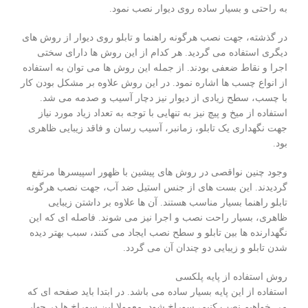
به راحتی و بسیار ساده روی دیوار نصب نمود.
در گذشته، جهت نصب هرگونه راهنما و تابلو روی دیوار از روش های
دیگری استفاده می گردید. هر کدام از این روش ها دارای سختی
اجرا و نقاط ضعفی بودند. از جمله این روش ها می توان به استفاده
از انواع چسب ها اشاره نمود. در این روش علاوه بر مشکل بودن کار
با چسب، سطح زیادی از دیوار نیز دچار آسیب و صدمه می شد.
استفاده از میخ و پیچ نیز به تنهایی با توجه به تعداد زیاد مورد نیاز
جهت نگهداری یک تابلو، زمانبر، آسیب رسان و فاقد زیبایی ظاهری
بود.
وجود چنین نواقصی در روش های پیشین با ظهور اسپیسرها مرتفع
گردیدند. این بست های از جنس استیل ضد آب، جهت نصب هرگونه
تابلو راهنما بسیار مناسب هستند. آن ها علاوه بر داشتن زیبایی
ظاهری، بسیار راحت نصب و اجرا نیز می شوند. فاصله ای که این
نگهدارنده ها بین تابلو و سطح نصب ایجاد می کنند، سبب بهتر دیده
شدن تابلو و زیبایی دو چندان آن می گردد.
روش استفاده از پایه پلکسی
استفاده از این پایه بسیار ساده می باشد. در ابتدا باید صفحه ای که
می خواهیم نصب کنیم، سوراخ شود. معمولا این سوراخ ها در چهار