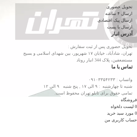
تحویل حضوری
ارسال ۴ ساعته
ارسال پیک اقتصادی
ارسال با پست
آدرس انبار
تحویل حضوری پس از ثبت سفارش :
تهران، شادآباد، خیابان ١٧ شهریور، بین شهدای اسلامی و بسیج
مستضعفین، پلاک 344 انبار روناد
تماس با ما
واتساپ : ۰۹۱۰۳۳۵۴۲۳۳
شنبه تا چهارشنبه : ۹ الی ۱۷ , پنج شنبه ۹ الی ۱۲
تمامی حقوق برای تابلو تهران محفوظ است.
فروشگاه
0
لیست دلخواه
0
مورد
سبد خرید
حساب کاربری من