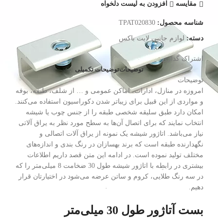
مقایسه
افزودن به لیست دلخواه
شناسه محصول:
TPAT020830
دسته:
لوازم جانبی لایت باکس
اشتراک گذاری :
توضیحات
توضیحات تکمیلی
توضیحات
امروزه در منازل، ادارات، اماکن عمومی و … از شلف، طبقه، بوفه
و مواردی از این قبیل برای زیباتر شدن دکوراسیون استفاده می‌کنند.
امکان دارد طبق سلیقه شخصی طبقه را از جنس چوب یا شیشه
انتخاب نمایند که برای اتصال آن‌ها به سطح مورد نظر به یراق آلاتی
نیاز می‌باشد. اتاژور شیشه یک نمونه از یراق آلات اتصالی و
نگهدارنده طبقه است که برند بهسازان در رنگ بندی و اندازه‌های
مختلف تولید نموده است. در ادامه این متن قصد داریم اطلاعات
بیشتری در رابطه با اتاژور شیشه طول 30 ضخامت 8 میلی‌متر را که
در سه رنگ طلایی، کروم و ساتن عرضه می‌شود در اختیارتان قرار
دهیم.
بست آتاژور طول 30 میلی‌متر