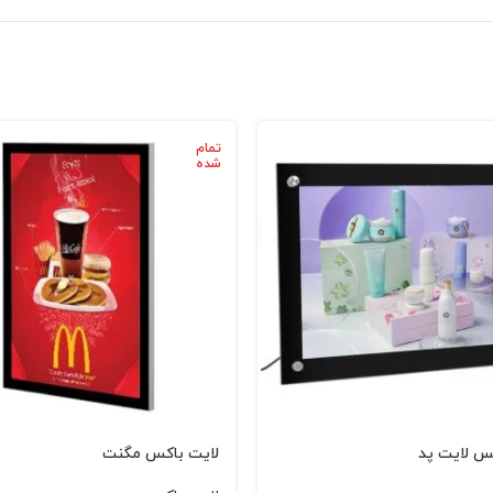
تمام
شده
س لایت پد
لایت باکس مگنت