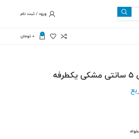
ورود / ثبت نام
0
0
تومان
فه
بع
خواه