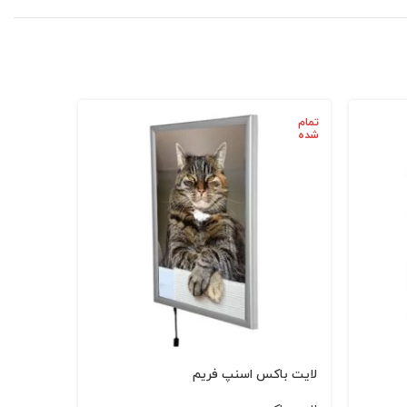
تمام
تمام
شده
شده
لایت باکس اسنپ فریم
لایت باکس فری