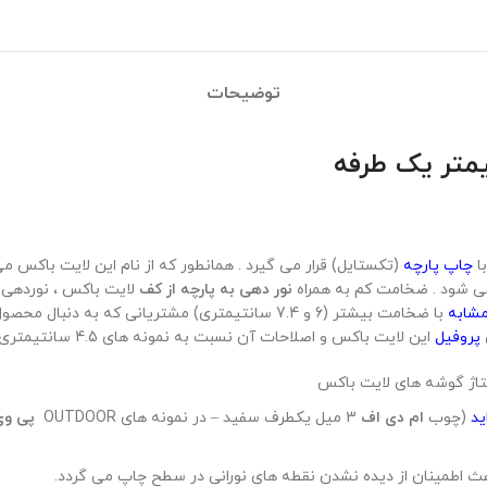
توضیحات
ا
چاپ پارچه
(تکستایل) قرار می گیرد . همانطور که از نام این لایت باکس م
می شود . ضخامت کم به همراه
نور دهی به پارچه از کف
لایت باکس ، نوردهی ب
مشابه
با ضخامت بیشتر (6 و 7.4 سانتیمتری) مشتریانی که به دنبال محصول با
پروفیل
این لایت باکس و اصلاحات آن نسبت به نمونه های 4.5 سانتیمتری موجود در بازار به شرح زیر است :
تاژ گوشه های لایت باکس
ید
(چوب
ام دی اف
3 میل یکطرف سفید – در نمونه های OUTDOOR
پی و
 اطمینان از دیده نشدن نقطه های نورانی در سطح چاپ می گردد.