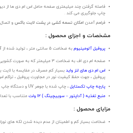
فاصله گرفتن چند میلیمتری صفحه حامل اس ام دی ها از دیو
چاپ جلوگیری می کند .
فراهم آمدن
امکان تسمه کشی در پشت لایت باکس
و اتصال 
مشخصات و اجزای محصول :
پروفیل آلومینیوم
به ضخامت 5 سانتی متر ، تولید شده از
آ
صفحه ام دی اف به ضخامت 3 میلیمتر که به صورت کشویی در شیار طراحی شده برای پروفیل قرار می گیرد و امکان فیکس کردن آن با پیچ به پپروفیل از پشت وجود دارد .
اس ام دی های لنز واید
بسیار کم مصرف در مقایسه با لایت ب
پروفیل ، جهت حفظ کیفیت نور در مجاورت پروفیل ، تراکم اس ا
پارچه چاپ تکستایل
، چاپ شده با جوهر UV و دستگاه جاپ UV و دوخته شده به نوار دور دوزی پی وی سی نرم جهت نصب در شیار پروفیل لایت باکس
منبع تغذیه ( آداپتور – سوییچینگ ) 12 ولت
متناسب با تعداد
مزایای محصول :
ضخامت بسیار کم و اطمینان از عدم دیده شدن لکه های نور