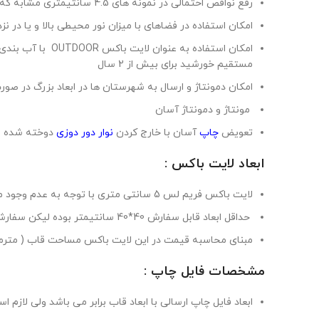
رفع نواقص احتمالی در نمونه های 4.5 سانتیمتری مشابه که در بخش معرفی محصول بدان اشاره شد.
امکان استفاده در فضاهای با میزان نور محیطی بالا و یا در 
مستقیم خورشید برای بیش از 2 سال
امکان دمونتاژ و ارسال به شهرستان ها در ابعاد بزرگ در 
مونتاژ و دمونتاژ آسان
تعویض
چاپ
آسان با خارج کردن
نوار دور دوزی
دوخته شده ب
ابعاد لایت باکس :
لایت باکس فریم لس 5 سانتی متری با توجه به عدم وجود محدودیت در نوردهی به سطح چاپ ، فاقد محدودیت در عرض چاپ تا حداکثر 180 سانتیمتر بوده و در طول نامحدود قابل تولید است .
حداقل ابعاد قابل سفارش 40*40 سانتیمتر بوده لیکن سفارشهای کمتر از یک متر مربع ، یک متر درنظر گرفته می شود .
مبنای محاسبه قیمت در این لایت باکس مساحت قاب ( مترمر
مشخصات فایل چاپ :
ابعاد فایل چاپ ارسالی با ابعاد قاب برابر می باشد ولی لازم است در طراحی فایل چاپ ، تا 2 سانتی متر از گوشه 