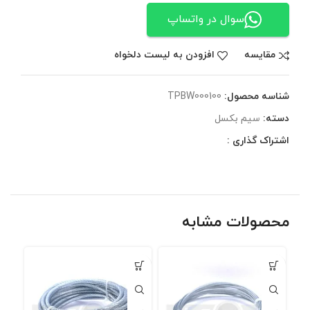
سوال در واتساپ
مقایسه
افزودن به لیست دلخواه
شناسه محصول:
TPBW000100
دسته:
سیم بکسل
اشتراک گذاری :
محصولات مشابه
تمام
ه