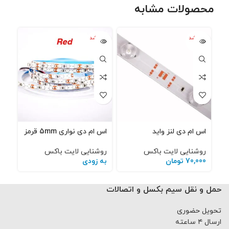
محصولات مشابه
تمام شد
تمام شد
تمام
ه
ه
ه
اس ام دی لنز واید
اس ام دی نواری 5mm قرمز
اس ا
روشنایی لایت باکس
روشنایی لایت باکس
روش
70,000
تومان
به زودی
به 
حمل و نقل سیم بکسل و اتصالات
تحویل حضوری
ارسال ۴ ساعته