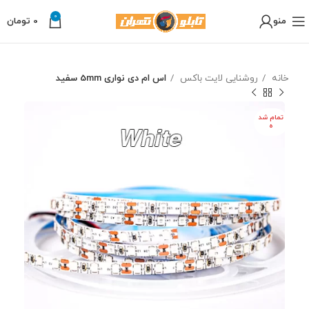
0
منو
0
تومان
خانه
روشنایی لایت باکس
اس ام دی نواری 5mm سفید
تمام شد
ه