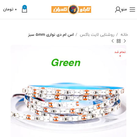
0
منو
0
تومان
خانه
روشنایی لایت باکس
اس ام دی نواری 5mm سبز
تمام شد
ه