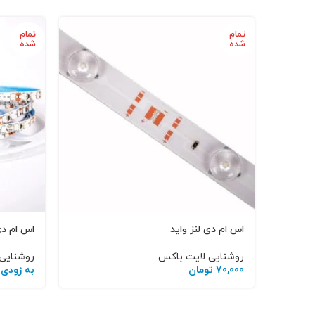
تمام
تمام
شده
شده
اس ام دی لنز واید
اس ام دی نوا
روشنایی لایت باکس
روشنایی
70,000
تومان
به زودی