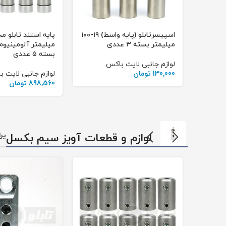
آتاژور شیشه مشکی طول 30
اسپیسرتابلو (پایه واسط) ۱۹-۱۰۰
ضخامت 8 میلی‌متر بسته 4
میلیمتر بسته ۳ عددی
بسته ۵ عددی
لوازم جانبی لایت باکس
130,000
تومان
لوازم جانبی لایت 
898,560
تومان
لوازم و قطعات آویز سیم بکسل
یر