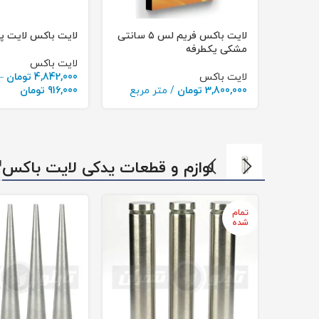
ایت باکس فریم لس 6 سانتی
لایت باکس فریم لس ۵ سانتی
لایت باکس لایت پ
مشکی یکطرفه
لایت باکس
لایت باکس
4,842,000
تومان
–
Price
ربع
3,800,000
تومان
/ متر مربع
916,000
تومان
ange:
ough
842,000
لوازم و قطعات یدکی لایت باکس
ل
تمام
شده