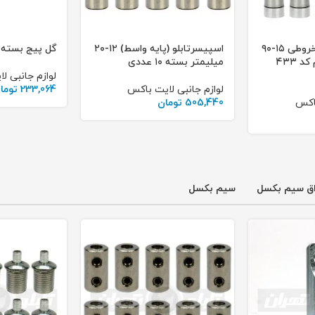
پایه استند تابلو مخروطی ۱۵-۹۰
اسپیسرتابلو (پایه واسط) ۱۲-۲۰
گل پیج بسته ۵۰ عددی
میلیمتر آلومینیوم کد ۴۳۳
میلیمتر بسته ۱۰ عددی
لوازم جانبی ل
لوازم جانبی لایت باکس
233,064
توما
باکس
505,440
تومان
اق سیم بکسل
سیم بکسل