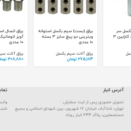
بکسل سر
یراق (بست) سیم بکسل استوانه
یراق اتصال ا
سیم باشگاهی رابط کارابین ۳
ویترینی دو پیچ سایز ۳ بسته
۱۰ عددی
۱۰ عددی
سل
یراق آلات سیم بکسل
یراق آلات سی
275,184
تومان
308,880
توما
آدرس انبار
تماس
تحویل حضوری پس از ثبت سفارش :
واتساپ : 
تهران، شادآباد، خیابان ١٧ شهریور، بین شهدای اسلامی و بسیج
شنبه تا چه
مستضعفین، پلاک 344 انبار روناد