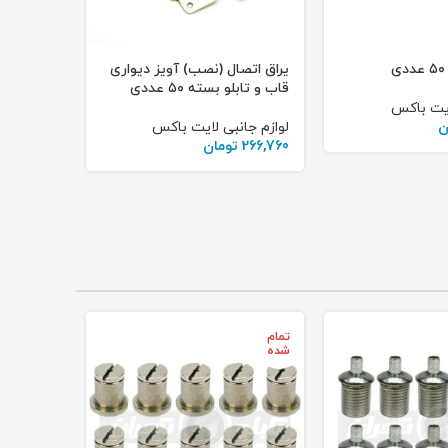
یراق اتصال (نصب) آویز دیواری
قاب و تابلو بسته ۵۰ عددی
ایت باکس
ن
لوازم جانبی لایت باکس
266,760
تومان
تمام
شده