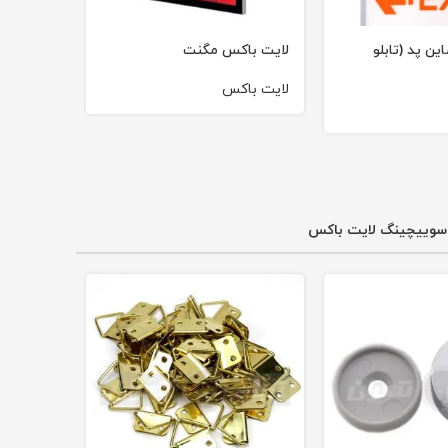
ن پد (تابلو
لایت باکس مگنت
لایت باکس
سوییچینگ لایت باکس