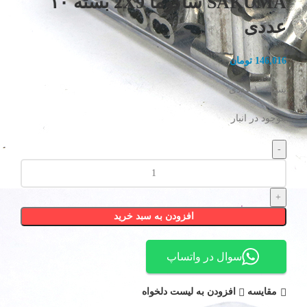
SAKUMA ساکوما 2X9 بسته ۱۰
عددی
146,016
تومان
بسته ۱۰ عددی
موجود در انبار
بست
پرس
سیم
بکسل
افزودن به سبد خرید
آلومینیومی
SAKUMA
ساکوما
سوال در واتساپ
2X9
بسته
مقایسه
افزودن به لیست دلخواه
۱۰