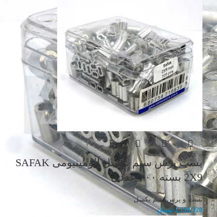
بست پرس سیم بکسل آلومینیومی SAFAK
2X9 بسته ۲۰۰ عددی
بست و پرس سیم بکسل
2,218,320
تومان