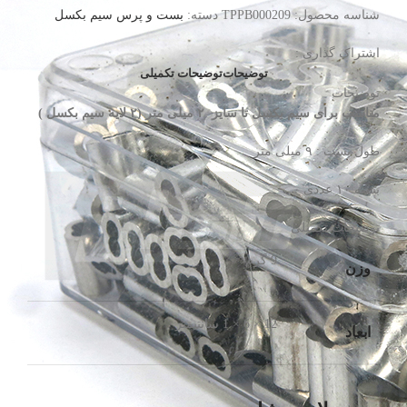
عددی
شناسه محصول:
TPPB000209
دسته:
بست و پرس سیم بکسل
عدد
اشتراک گذاری :
توضیحات
توضیحات تکمیلی
توضیحات
مناسب برای سیم بکسل تا سایز ۲ میلی متر (۲ لایه سیم بکسل )
طول بست : ۹ میلی متر
بسته ۱۰ عددی
توضیحات تکمیلی
9 گرم
وزن
12 × 6 × 1 سانتیمتر
ابعاد