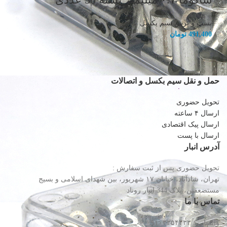
بست و پرس سیم بکسل
491,400
تومان
حمل و نقل سیم بکسل و اتصالات
تحویل حضوری
ارسال ۴ ساعته
ارسال پیک اقتصادی
ارسال با پست
آدرس انبار
تحویل حضوری پس از ثبت سفارش :
تهران، شادآباد، خیابان ١٧ شهریور، بین شهدای اسلامی و بسیج
مستضعفین، پلاک 344 انبار روناد
تماس با ما
واتساپ : ۰۹۱۰۳۳۵۴۲۳۳