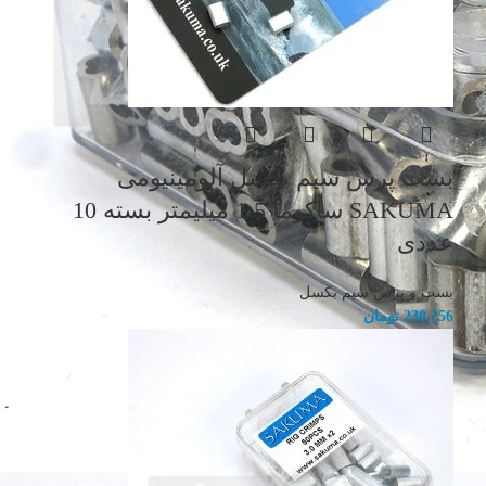
بست پرس سیم بکسل آلومینیومی
SAKUMA ساکوما 1.5 میلیمتر بسته 10
عددی
بست و پرس سیم بکسل
230,256
تومان