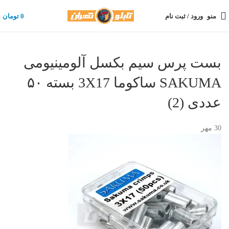
منو
ورود / ثبت نام
0
تومان
بست پرس سیم بکسل آلومینیومی
SAKUMA ساکوما 3X17 بسته ۵۰
عددی (2)
30
مهر